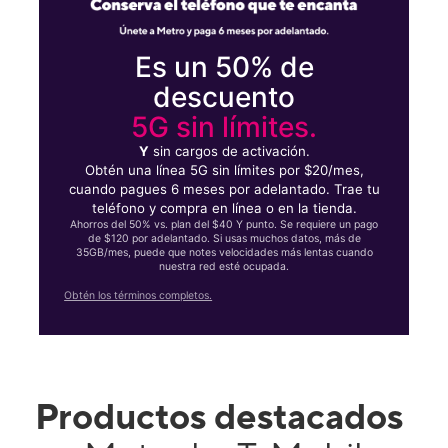
Es un 50% de
descuento
5G sin límites.
Y
sin cargos de activación.
Obtén una línea 5G sin límites por $20/mes,
cuando pagues 6 meses por adelantado. Trae tu
teléfono y compra en línea o en la tienda.
Ahorros del 50% vs. plan del $40 Y punto. Se requiere un pago
de $120 por adelantado. Si usas muchos datos, más de
35GB/mes, puede que notes velocidades más lentas cuando
nuestra red esté ocupada.
Obtén los términos completos.
Productos destacados