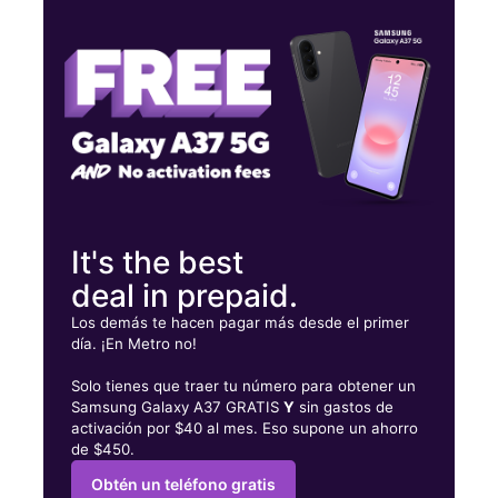
Lunes:
9:00 a. m. a 7:00 p. m.
Martes:
9:00 a. m. a 7:00 p. m.
Miérc:
9:00 a. m. a 7:00 p. m.
3721 Georgia Ave NW Washington, DC 20010
It's the best
deal in prepaid.
Los demás te hacen pagar más desde el primer
día. ¡En Metro no!
Solo tienes que traer tu número para obtener un
Samsung Galaxy A37 GRATIS
Y
sin gastos de
activación por $40 al mes. Eso supone un ahorro
de $450.
Obtén un teléfono gratis