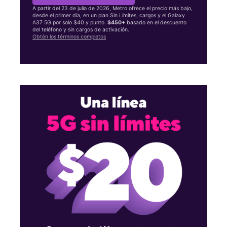
A partir del 23 de julio de 2026, Metro ofrece el precio más bajo,
desde el primer día, en un plan Sin Límites, cargos y el Galaxy
A37 5G por solo $40 y punto.
$450+
basado en el descuento
del teléfono y sin cargos de activación.
Obtén los términos completos