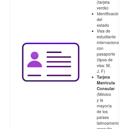
(tarjeta
verde)
Identificación
del
estado
Visa de
estudiante
internacional
con
pasaporte
(tipos de
visa: M,
J, F)
Tarjeta
Matricula
Consular
(México
y la
mayoría
de los
países
latinoamericanos,
consulta