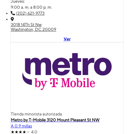
Jueves:
9:00 a. m. a 8:00 p. m.
(202) 621-9773
3018 14Th St Nw
Washington, DC 20009
Ver
TIenda minorista autorizada
Metro by T-Mobile 3120 Mount Pleasant St NW
A 0.9 millas
4.0