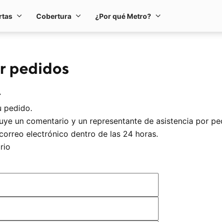
rtas
Cobertura
¿Por qué Metro?
s y equipos
Ofertas
Cobertura
¿Por qué Metro?
or pedidos
r
u pedido.
luye un comentario y un representante de asistencia por p
correo electrónico dentro de las 24 horas.
rio