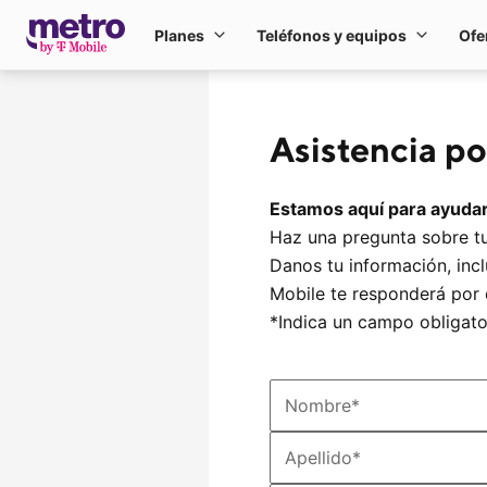
Ir al contenido principal
Planes
Teléfonos y equipos
Ofe
Planes
Teléfono
Asistencia p
Estamos aquí para ayuda
Haz una pregunta sobre t
Danos tu información, inc
Mobile te responderá por 
*Indica un campo obligato
Nombre
*
Apellido
*