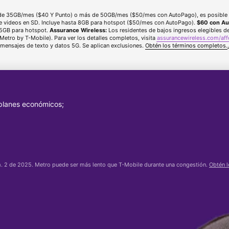
e 35GB/mes ($40 Y Punto) o más de 50GB/mes ($50/mes con AutoPago), es posible qu
de videos en SD. Incluye hasta 8GB para hotspot ($50/mes con AutoPago).
$60 con Au
a 25GB para hotspot.
Assurance Wireless:
Los residentes de bajos ingresos elegibles de 
 Metro by
T-Mobile
). Para ver los detalles completos, visita
assurancewireless.com/af
mensajes de texto y datos 5G. Se aplican exclusiones.
Obtén los términos completos.
.
 planes económicos;
em. 2 de 2025. Metro puede ser más lento que
T-Mobile
durante una congestión.
Obtén l