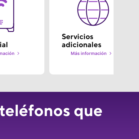
Servicios 
ial
adicionales
rmación
Más información
teléfonos que 