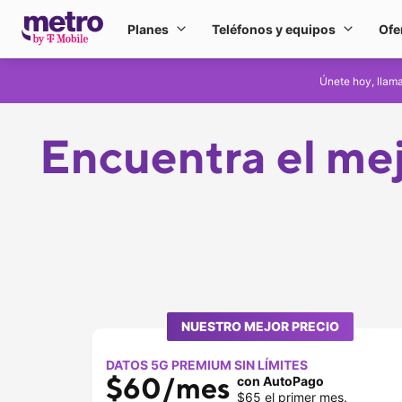
Ir al contenido principal
Planes
Teléfonos y equipos
Ofe
Planes
Teléfono
Únete hoy, llam
Encuentra el mej
NUESTRO MEJOR PRECIO
DATOS 5G PREMIUM SIN LÍMITES
$60/mes 
con AutoPago
$65 el primer mes.