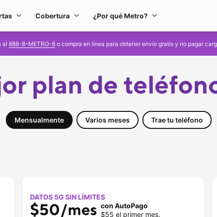
rtas
Cobertura
¿Por qué Metro?
s y equipos
Ofertas
Cobertura
¿Por qué Metro?
a al
888-8-METRO-8
o compra en línea para obtener envío gratis y no pagar car
or plan de teléfono
DATOS 5G SIN LÍMITES
$50/mes 
con AutoPago
$55 el primer mes.