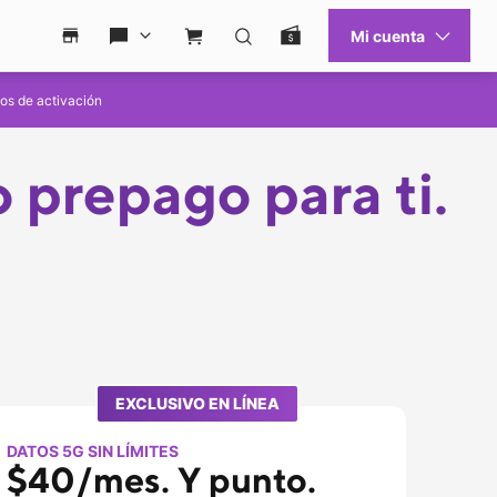
Mi cuenta
Ayuda
Busca una tienda
Ayuda
Carro de compras
Buscar
Pago fácil
gos de activación
 prepago para ti.
EXCLUSIVO EN LÍNEA
DATOS 5G SIN LÍMITES
$40/mes. Y punto.