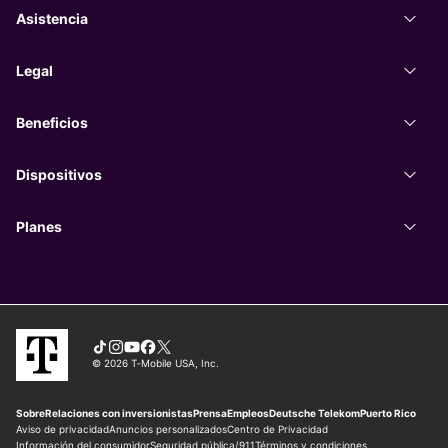
Asistencia
Asist
Legal
Legal
Beneficios
Benef
Dispositivos
Dispo
Planes
Plane
Tiktok
Instagram
You Tube
Facebook
X
© 2026 T‑Mobile USA, Inc.
Sobre
Relaciones con inversionistas
Prensa
Empleos
Deutsche Telekom
Puerto Rico
Aviso de privacidad
Anuncios personalizados
Centro de Privacidad
Información del consumidor
Seguridad pública/911
Términos y condiciones