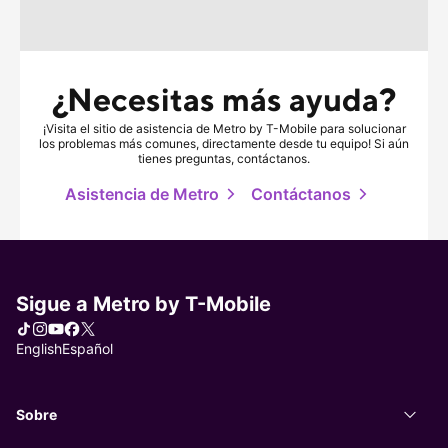
¿Necesitas más ayuda?
¡Visita el sitio de asistencia de Metro by
T-Mobile
para solucionar
los problemas más comunes, directamente desde tu equipo! Si aún
tienes preguntas, contáctanos.
Asistencia de Metro
Contáctanos
, se abre en una
Sigue a Metro by
T-Mobile
Tiktok
Instagram
You Tube
Facebook
X
Elegir idioma
English
Español
Sobre
Sobr